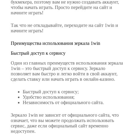
букмекера, поэтому вам не нужно создавать аккаунт,
чтобы начать играть. Просто перейдите на сайт и
начните играть!
Так что не откладывайте, переходите на сайт 1win и
начните играть!
Преимущества использования зеркала 1win
Быстрый доступ к сервису
Один из главных преимуществ использования зеркала
1win – это быстрый доступ к сервису. Зеркало
позволяет вам быстро и легко войти в свой аккаунт,
сделать ставку или начать играть в онлайн-казино.
Быстрый доступ к сервису;
Удобство использования;
Независимость от официального сайта.
Зеркало 1win не зависит от официального сайта, что
означает, что вы можете продолжать использовать
сервис, даже если официальный сайт временно
недоступен.