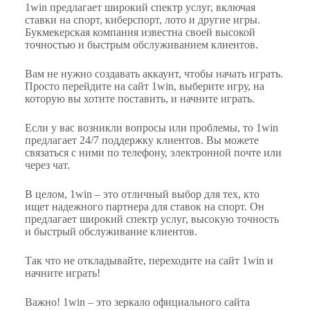
1win предлагает широкий спектр услуг, включая
ставки на спорт, киберспорт, лото и другие игры.
Букмекерская компания известна своей высокой
точностью и быстрым обслуживанием клиентов.
Вам не нужно создавать аккаунт, чтобы начать играть.
Просто перейдите на сайт 1win, выберите игру, на
которую вы хотите поставить, и начните играть.
Если у вас возникли вопросы или проблемы, то 1win
предлагает 24/7 поддержку клиентов. Вы можете
связаться с ними по телефону, электронной почте или
через чат.
В целом, 1win – это отличный выбор для тех, кто
ищет надежного партнера для ставок на спорт. Он
предлагает широкий спектр услуг, высокую точность
и быстрый обслуживание клиентов.
Так что не откладывайте, переходите на сайт 1win и
начните играть!
Важно! 1win – это зеркало официального сайта