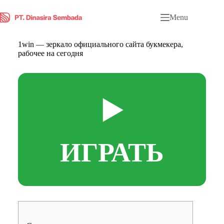
Menu
1win — зеркало официального сайта букмекера,
рабочее на сегодня
▶️
ИГРАТЬ