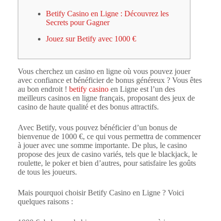
Betify Casino en Ligne : Découvrez les
Secrets pour Gagner
Jouez sur Betify avec 1000 €
Vous cherchez un casino en ligne où vous pouvez jouer
avec confiance et bénéficier de bonus généreux ? Vous êtes
au bon endroit !
betify casino
en Ligne est l’un des
meilleurs casinos en ligne français, proposant des jeux de
casino de haute qualité et des bonus attractifs.
Avec Betify, vous pouvez bénéficier d’un bonus de
bienvenue de 1000 €, ce qui vous permettra de commencer
à jouer avec une somme importante. De plus, le casino
propose des jeux de casino variés, tels que le blackjack, le
roulette, le poker et bien d’autres, pour satisfaire les goûts
de tous les joueurs.
Mais pourquoi choisir Betify Casino en Ligne ? Voici
quelques raisons :