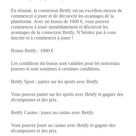
En résumé, la connexion Betify est un excellent moyen de
commencer à jouer et de découvrir les avantages de la
plateforme. Avec un bonus de 1000 €, vous pouvez
commencer à jouer immédiatement et découvrir les
avantages de la connexion Betify. N’hésitez pas à vous
inscrire et à commencer à jouer !
Bonus Betify : 1000 €
Les conditions du bonus sont valables pour les nouveaux
joueurs et sont soumises à certaines conditions.
Betify Sport : pariez sur les sports avec Betify
Vous pouvez parier sur les sports avec Betify et gagner des
récompenses et des prix.
Betify Casino : jouez au casino avec Betify
Vous pouvez jouer au casino avec Betify et gagner des
récompenses et des prix.