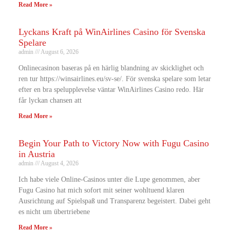
Read More »
Lyckans Kraft på WinAirlines Casino för Svenska
Spelare
admin
August 6, 2026
Onlinecasinon baseras på en härlig blandning av skicklighet och
ren tur https://winsairlines.eu/sv-se/. För svenska spelare som letar
efter en bra spelupplevelse väntar WinAirlines Casino redo. Här
får lyckan chansen att
Read More »
Begin Your Path to Victory Now with Fugu Casino
in Austria
admin
August 4, 2026
Ich habe viele Online-Casinos unter die Lupe genommen, aber
Fugu Casino hat mich sofort mit seiner wohltuend klaren
Ausrichtung auf Spielspaß und Transparenz begeistert. Dabei geht
es nicht um übertriebene
Read More »