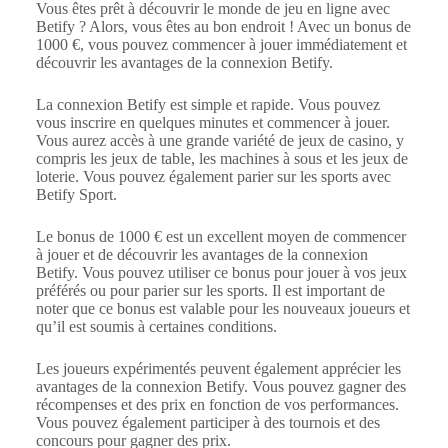
Vous êtes prêt à découvrir le monde de jeu en ligne avec
Betify ? Alors, vous êtes au bon endroit ! Avec un bonus de
1000 €, vous pouvez commencer à jouer immédiatement et
découvrir les avantages de la connexion Betify.
La connexion Betify est simple et rapide. Vous pouvez
vous inscrire en quelques minutes et commencer à jouer.
Vous aurez accès à une grande variété de jeux de casino, y
compris les jeux de table, les machines à sous et les jeux de
loterie. Vous pouvez également parier sur les sports avec
Betify Sport.
Le bonus de 1000 € est un excellent moyen de commencer
à jouer et de découvrir les avantages de la connexion
Betify. Vous pouvez utiliser ce bonus pour jouer à vos jeux
préférés ou pour parier sur les sports. Il est important de
noter que ce bonus est valable pour les nouveaux joueurs et
qu’il est soumis à certaines conditions.
Les joueurs expérimentés peuvent également apprécier les
avantages de la connexion Betify. Vous pouvez gagner des
récompenses et des prix en fonction de vos performances.
Vous pouvez également participer à des tournois et des
concours pour gagner des prix.