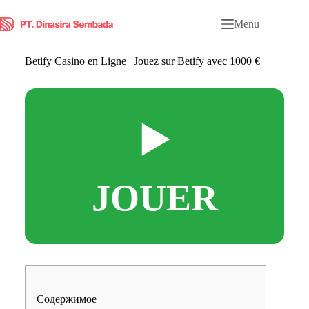
Menu
Betify Casino en Ligne | Jouez sur Betify avec 1000 €
▶️
JOUER
Содержимое