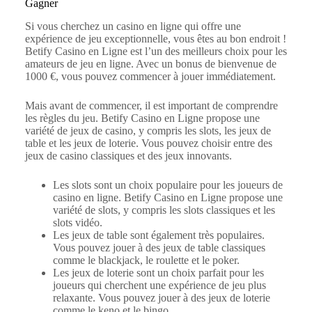
Gagner
Si vous cherchez un casino en ligne qui offre une
expérience de jeu exceptionnelle, vous êtes au bon endroit !
Betify Casino en Ligne est l’un des meilleurs choix pour les
amateurs de jeu en ligne. Avec un bonus de bienvenue de
1000 €, vous pouvez commencer à jouer immédiatement.
Mais avant de commencer, il est important de comprendre
les règles du jeu. Betify Casino en Ligne propose une
variété de jeux de casino, y compris les slots, les jeux de
table et les jeux de loterie. Vous pouvez choisir entre des
jeux de casino classiques et des jeux innovants.
Les slots sont un choix populaire pour les joueurs de
casino en ligne. Betify Casino en Ligne propose une
variété de slots, y compris les slots classiques et les
slots vidéo.
Les jeux de table sont également très populaires.
Vous pouvez jouer à des jeux de table classiques
comme le blackjack, le roulette et le poker.
Les jeux de loterie sont un choix parfait pour les
joueurs qui cherchent une expérience de jeu plus
relaxante. Vous pouvez jouer à des jeux de loterie
comme le keno et le bingo.