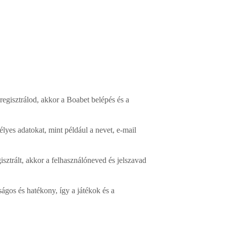
regisztrálod, akkor a Boabet belépés és a
lyes adatokat, mint például a nevet, e-mail
sztrált, akkor a felhasználóneved és jelszavad
ágos és hatékony, így a játékok és a