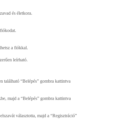
zavad és életkora.
 fiókodat.
hetsz a fiókkal.
erűen leírható.
ben található “Belépés” gombra kattintva
őkbe, majd a “Belépés” gombra kattintva
elszavát választotta, majd a “Regisztráció”