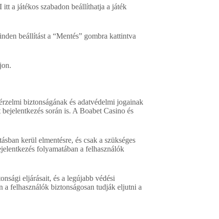
itt a játékos szabadon beállíthatja a játék
 Minden beállítást a “Mentés” gombra kattintva
jon.
 érzelmi biztonságának és adatvédelmi jogainak
 bejelentkezés során is. A Boabet Casino és
ásban kerül elmentésre, és csak a szükséges
ejelentkezés folyamatában a felhasználók
nsági eljárásait, és a legújabb védési
a felhasználók biztonságosan tudják eljutni a