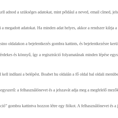
l adnod a szükséges adatokat, mint például a neved, email címed, jels
zi a megadott adatokat. Ha minden adat helyes, akkor a rendszer kiírja a
sino oldalakon a bejelentkezés gombra kattints, és bejelentkezésre kerül
rdekes és könnyű, így a regisztráció folyamatának minden lépése egysz
l kell indítani a belépést. Boabet hu oldalán a fő oldal bal oldali menü
s egyszerű: a felhasználónevet és a jelszavát adja meg a megfelelő mez
ció” gombra kattintva hozzon létre egy fiókot. A felhasználónevet és a j