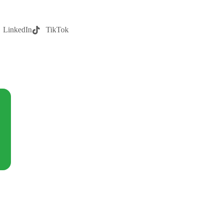
LinkedIn
TikTok