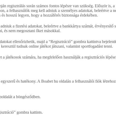
ján regisztrálás során számos fontos lépésre van szükség. Először is, a 
, a felhasználók meg kell adniuk a személyes adatokat, beleértve a nev
n és hosszú legyen, hogy a hozzáférés biztonsága érdekében.
dniuk a fizetési adatokat, beleértve a bankkártya számát, érvényesítő s
lni, és nem megosztani őket másokkal.
 adatokat ellenőrizhetik, majd a “Regisztráció” gombra kattintva bejelen
keresztül tudnak online játékot játszani, valamint sportfogadást tenni.
 a játékosok számára, ha megfelelően használják a regisztrációs lépése
 egyszerű és hatékony. A Boabet hu oldalán a felhasználói fiók létreho
boldalát a böngésződben.
sztráció” gombra kattints.