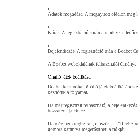
Adatok megadása: A megnyitott oldalon meg kel
Kiírás: A regisztráció során a rendszer ellenőr
Bejelentkezés: A regisztráció után a Boabet Ca
A Boabet weboldalának felhasználói élménye é
Önálló játék beállítása
Boabet kaszinóban önálló játék beállításához e
kezdődik a folyamat.
Ha már regisztrált felhasználó, a bejelentkezé
hozzáfér a játékhoz.
Ha még nem regisztrált, először is a “Regisztrá
gombra kattintva megerősítheti a fiókját.