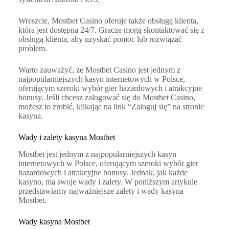
Wreszcie, Mostbet Casino oferuje także obsługę klienta,
która jest dostępna 24/7. Gracze mogą skontaktować się z
obsługą klienta, aby uzyskać pomoc lub rozwiązać
problem.
Warto zauważyć, że Mostbet Casino jest jednym z
najpopularniejszych kasyn internetowych w Polsce,
oferującym szeroki wybór gier hazardowych i atrakcyjne
bonusy. Jeśli chcesz zalogować się do Mostbet Casino,
możesz to zrobić, klikając na link “Zaloguj się” na stronie
kasyna.
Wady i zalety kasyna Mostbet
Mostbet jest jednym z najpopularniejszych kasyn
internetowych w Polsce, oferującym szeroki wybór gier
hazardowych i atrakcyjne bonusy. Jednak, jak każde
kasyno, ma swoje wady i zalety. W poniższym artykule
przedstawiamy najważniejsze zalety i wady kasyna
Mostbet.
Wady kasyna Mostbet