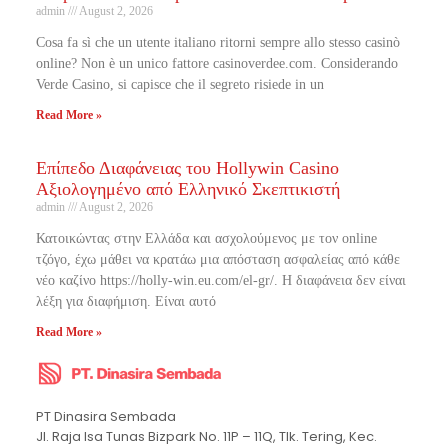
admin
August 2, 2026
Cosa fa sì che un utente italiano ritorni sempre allo stesso casinò
online? Non è un unico fattore casinoverdee.com. Considerando
Verde Casino, si capisce che il segreto risiede in un
Read More »
Επίπεδο Διαφάνειας του Hollywin Casino
Αξιολογημένο από Ελληνικό Σκεπτικιστή
admin
August 2, 2026
Κατοικώντας στην Ελλάδα και ασχολούμενος με τον online
τζόγο, έχω μάθει να κρατάω μια απόσταση ασφαλείας από κάθε
νέο καζίνο https://holly-win.eu.com/el-gr/. Η διαφάνεια δεν είναι
λέξη για διαφήμιση. Είναι αυτό
Read More »
PT Dinasira Sembada
Jl. Raja Isa Tunas Bizpark No. 11P – 11Q, Tlk. Tering, Kec.