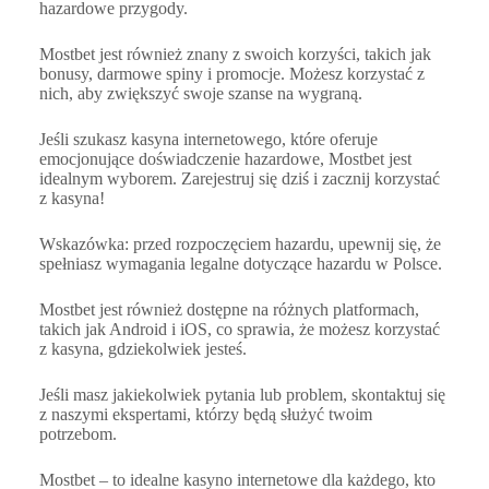
hazardowe przygody.
Mostbet jest również znany z swoich korzyści, takich jak
bonusy, darmowe spiny i promocje. Możesz korzystać z
nich, aby zwiększyć swoje szanse na wygraną.
Jeśli szukasz kasyna internetowego, które oferuje
emocjonujące doświadczenie hazardowe, Mostbet jest
idealnym wyborem. Zarejestruj się dziś i zacznij korzystać
z kasyna!
Wskazówka: przed rozpoczęciem hazardu, upewnij się, że
spełniasz wymagania legalne dotyczące hazardu w Polsce.
Mostbet jest również dostępne na różnych platformach,
takich jak Android i iOS, co sprawia, że możesz korzystać
z kasyna, gdziekolwiek jesteś.
Jeśli masz jakiekolwiek pytania lub problem, skontaktuj się
z naszymi ekspertami, którzy będą służyć twoim
potrzebom.
Mostbet – to idealne kasyno internetowe dla każdego, kto