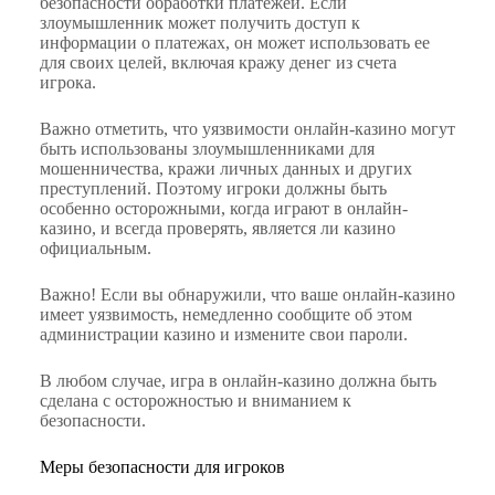
безопасности обработки платежей. Если
злоумышленник может получить доступ к
информации о платежах, он может использовать ее
для своих целей, включая кражу денег из счета
игрока.
Важно отметить, что уязвимости онлайн-казино могут
быть использованы злоумышленниками для
мошенничества, кражи личных данных и других
преступлений. Поэтому игроки должны быть
особенно осторожными, когда играют в онлайн-
казино, и всегда проверять, является ли казино
официальным.
Важно! Если вы обнаружили, что ваше онлайн-казино
имеет уязвимость, немедленно сообщите об этом
администрации казино и измените свои пароли.
В любом случае, игра в онлайн-казино должна быть
сделана с осторожностью и вниманием к
безопасности.
Меры безопасности для игроков