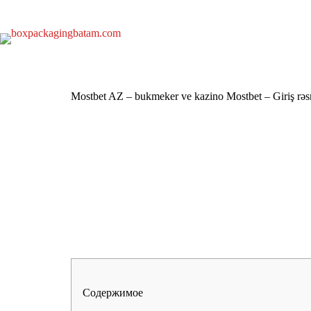
Mostbet AZ – bukmeker ve kazino Mostbet – Giriş rəs
Содержимое