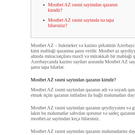
Mostbet AZ rəsmi saytından qazanın
kimdir?
Mostbet AZ rəsmi saytında nə tapa
bilərsiniz?
Mostbet AZ – bukmeker və kazino şirkətinin Azerbaycan 
kimi məbləği qazanma şansı verilir. Mostbet az qeydiyy
altında müraciətçilərə məxfi və mürəkkəb bir məbləği 
Azerbaycanda kazino saytları arasında Mostbet AZ saytı
şansı tapa bilərlər.
Mostbet AZ rəsmi saytından qazanın kimdir?
Mostbet AZ rəsmi saytından qazanın adı və soyadı qan
etmək üçün qazanın istifadəsi ilə bağlı məlumatları dəyi
Mostbet AZ rəsmi saytından qazanın qeydiyyatını və gi
lakin bu məlumatlar səhvdən qorunur və sadeç qazanın i
mostbet.az saytından keçə bilərsiniz.
Mostbet AZ rəsmi saytından qazanın məlumatlarını dəyi