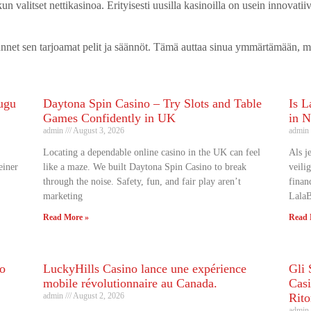
n valitset nettikasinoa. Erityisesti uusilla kasinoilla on usein innovatiiv
ä tunnet sen tarjoamat pelit ja säännöt. Tämä auttaa sinua ymmärtämään, m
ugu
Daytona Spin Casino – Try Slots and Table
Is L
Games Confidently in UK
in N
admin
August 3, 2026
admi
Locating a dependable online casino in the UK can feel
Als j
einer
like a maze. We built Daytona Spin Casino to break
veili
through the noise. Safety, fun, and fair play aren’t
finan
marketing
LalaB
Read More »
Read 
no
LuckyHills Casino lance une expérience
Gli 
mobile révolutionnaire au Canada.
Casi
admin
August 2, 2026
Rit
admi