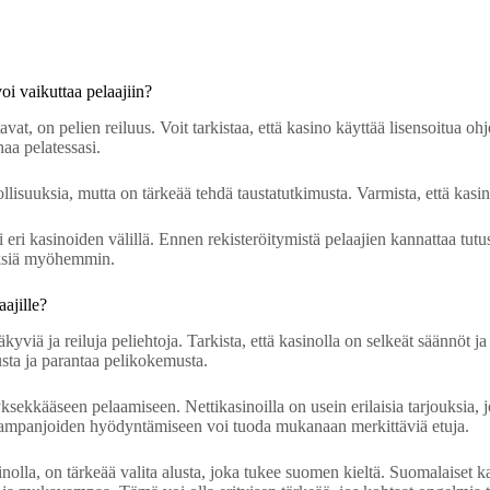
oi vaikuttaa pelaajiin?
avat, on pelien reiluus. Voit tarkistaa, että kasino käyttää lisensoitua oh
aa pelatessasi.
lisuuksia, mutta on tärkeää tehdä taustatutkimusta. Varmista, että kasino 
i eri kasinoiden välillä. Ennen rekisteröitymistä pelaajien kannattaa tut
yksiä myöhemmin.
aajille?
kyviä ja reiluja peliehtoja. Tarkista, että kasinolla on selkeät säännöt ja e
sta ja parantaa pelikokemusta.
ekkääseen pelaamiseen. Nettikasinoilla on usein erilaisia tarjouksia, 
 kampanjoiden hyödyntämiseen voi tuoda mukanaan merkittäviä etuja.
olla, on tärkeää valita alusta, joka tukee suomen kieltä. Suomalaiset ka