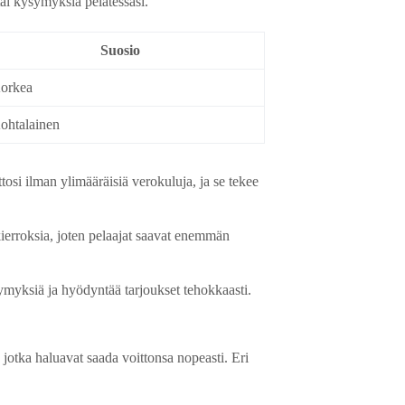
ai kysymyksiä pelatessasi.
Suosio
orkea
ohtalainen
ttosi ilman ylimääräisiä verokuluja, ja se tekee
kierroksia, joten pelaajat saavat enemmän
ettymyksiä ja hyödyntää tarjoukset tehokkaasti.
 jotka haluavat saada voittonsa nopeasti. Eri