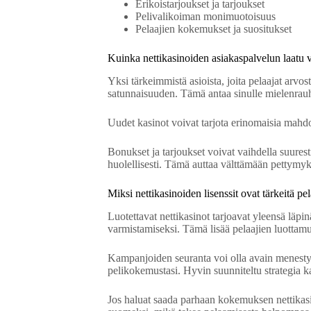
Erikoistarjoukset ja tarjoukset
Pelivalikoiman monimuotoisuus
Pelaajien kokemukset ja suositukset
Kuinka nettikasinoiden asiakaspalvelun laatu v
Yksi tärkeimmistä asioista, joita pelaajat arvost
satunnaisuuden. Tämä antaa sinulle mielenrauh
Uudet kasinot voivat tarjota erinomaisia mahdol
Bonukset ja tarjoukset voivat vaihdella suurest
huolellisesti. Tämä auttaa välttämään pettym
Miksi nettikasinoiden lisenssit ovat tärkeitä pel
Luotettavat nettikasinot tarjoavat yleensä läpinä
varmistamiseksi. Tämä lisää pelaajien luottamu
Kampanjoiden seuranta voi olla avain menestyks
pelikokemustasi. Hyvin suunniteltu strategia
Jos haluat saada parhaan kokemuksen nettikasin