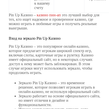
к вашему
счету
Pin Up Казино –
казино пин-ап
это лучший выбор для
тех, кто ищет надежное и проверенное казино, где
можно играть в любимые игры и получать реальные
выигрыши.
Вход на зеркало Pin Up Казино
Pin Up Казино – это популярное онлайн-казино,
которое предлагает игрокам широкий спектр игр,
включая слоты, карточные игры и рулетку. Казино
имеет официальный сайт, но в некоторых случаях
доступ к нему может быть заблокирован. В этом
случае игроки могут использовать зеркало, чтобы
продолжить играть.
Зеркало Pin Up Казино – это временное
решение, которое позволяет игрокам играть в
онлайн-казино, не используя официальный сайт.
Зеркало работает на основе официального сайта,
но имеет отличия в дизайне и
функциональности.