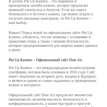
В целом, Pin Up Казино – это надежное и
проверенное онлайн-казино, которое предлагает
широкий спектр игр и бонусов. Если вы ищете
безопасного и честного казино, где можно играть и
получать реальные выигрыши, то Pin Up Казино –
ваш выбор.
Важно! Перед игрой на официальном сайте Pin Up
Казино, убедитесь, что вы знакомы с условиями и
правилами игры, а также с мерами безопасности,
которые предпринимаются для защиты ваших данных
и денег.
Pin Up Казино – Официальный сайт Пин Ап
Pin Up Казино – это международная онлайн-игровая
платформа, которая была основана в 2016 году. Сайт
имеет лицензию на игорное дело, выдана в Куртрахе,
и является одним из самых надежных и проверенных
казино в интернете.
Официальный сайт Пин Ап предлагает множество
преимуществ, включая высокую безопасность и
конфиденциальность, а также быстрый и простой