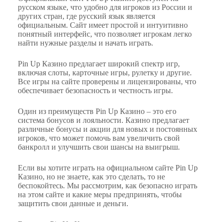
русском языке, что удобно для игроков из России и
других стран, где русский язык является
официальным. Сайт имеет простой и интуитивно
понятный интерфейс, что позволяет игрокам легко
найти нужные разделы и начать играть.
Pin Up Казино предлагает широкий спектр игр,
включая слоты, карточные игры, рулетку и другие.
Все игры на сайте проверены и лицензированы, что
обеспечивает безопасность и честность игры.
Один из преимуществ Pin Up Казино – это его
система бонусов и лояльности. Казино предлагает
различные бонусы и акции для новых и постоянных
игроков, что может помочь вам увеличить свой
банкролл и улучшить свои шансы на выигрыш.
Если вы хотите играть на официальном сайте Pin Up
Казино, но не знаете, как это сделать, то не
беспокойтесь. Мы рассмотрим, как безопасно играть
на этом сайте и какие меры предпринять, чтобы
защитить свои данные и деньги.