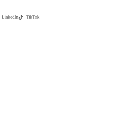
LinkedIn
TikTok