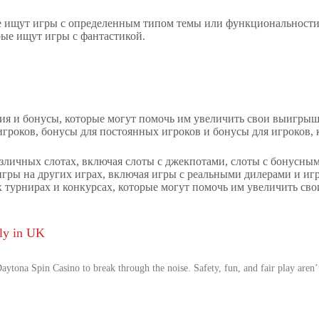
ые ищут игры с определенным типом темы или функциональности. 
рые ищут игры с фантастикой.
ия и бонусы, которые могут помочь им увеличить свои выигрыш
гроков, бонусы для постоянных игроков и бонусы для игроков, 
азличных слотах, включая слоты с джекпотами, слоты с бонусны
игры на других играх, включая игры с реальными дилерами и и
х турнирах и конкурсах, которые могут помочь им увеличить св
tly in UK
aytona Spin Casino to break through the noise. Safety, fun, and fair play aren