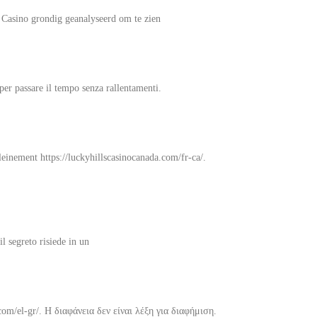
et Casino grondig geanalyseerd om te zien
 per passare il tempo senza rallentamenti.
leinement https://luckyhillscasinocanada.com/fr-ca/.
l segreto risiede in un
m/el-gr/. Η διαφάνεια δεν είναι λέξη για διαφήμιση.