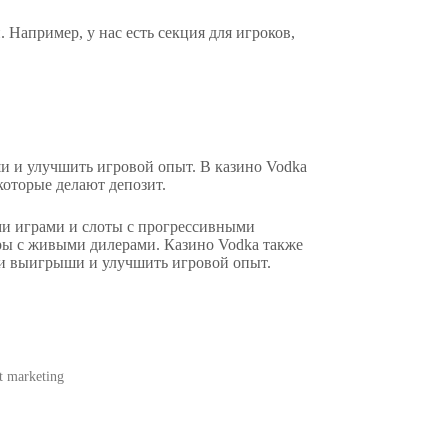
Например, у нас есть секция для игроков,
и и улучшить игровой опыт. В казино Vodka
которые делают депозит.
ми играми и слоты с прогрессивными
гры с живыми дилерами. Казино Vodka также
ои выигрыши и улучшить игровой опыт.
’t marketing