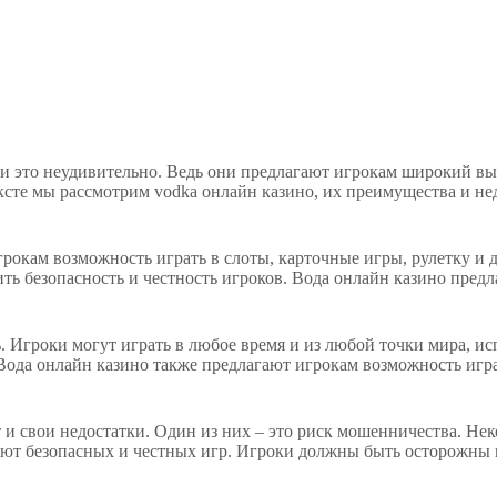
и это неудивительно. Ведь они предлагают игрокам широкий выб
ксте мы рассмотрим vodka онлайн казино, их преимущества и не
грокам возможность играть в слоты, карточные игры, рулетку и 
ть безопасность и честность игроков. Вода онлайн казино пред
. Игроки могут играть в любое время и из любой точки мира, ис
 Вода онлайн казино также предлагают игрокам возможность игра
 и свои недостатки. Один из них – это риск мошенничества. Не
ют безопасных и честных игр. Игроки должны быть осторожны 