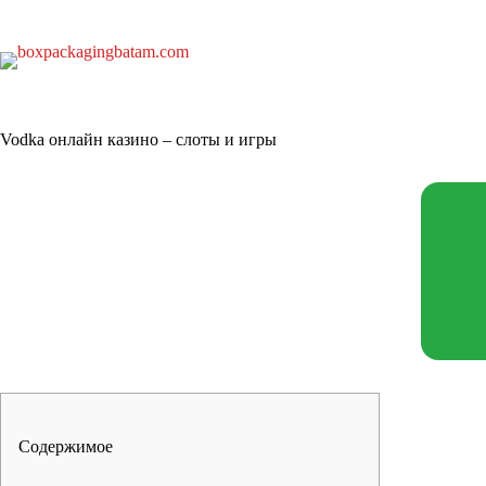
Skip
to
content
Vodka онлайн казино – слоты и игры
Содержимое