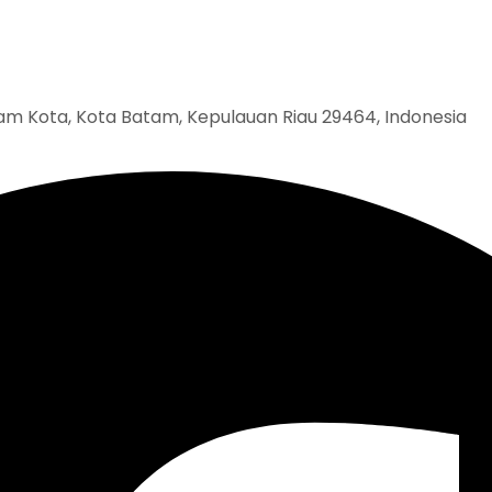
 Batam Kota, Kota Batam, Kepulauan Riau 29464, Indonesia