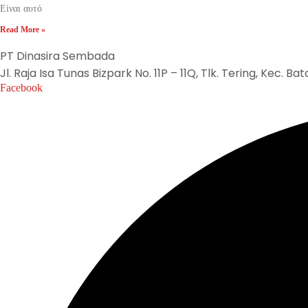
Είναι αυτό
Read More »
PT Dinasira Sembada
Jl. Raja Isa Tunas Bizpark No. 11P – 11Q, Tlk. Tering, Kec.
Facebook